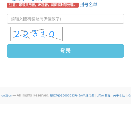
封号名单
注意：账号共用者，出租者，将面临封号处理。
登录
— All Rights Reserved.
|
|
|
how2j.cn
蜀ICP备15000533号
JAVA练习题
JAVA 教程
关于本站
指