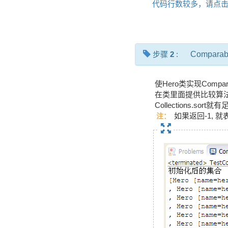
代码行数较多，请点
步骤
2
:
Comparab
使Hero类实现Compar
在类里面提供比较算
Collections.s
如果返回-1, 
注：