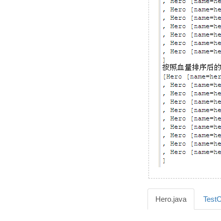
Hero.java
TestC