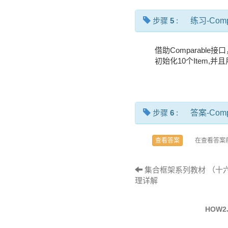
步骤
5
:
练习-Comp
借助Comparable
初始化10个Item,并且用
步骤
6
:
答案-Comp
在查看答案
查看答案
集合框架系列教材 （十六）- 
理详解
HOW