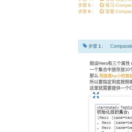
步骤
5
:
练习-Compar
步骤
6
:
答案-Compar
步骤
1
:
Comparat
假设Hero有三个属性 na
一个集合中放存放10个Her
那么
到底是hp小的放
所以要指定到底按照
这里就需要提供一个Co