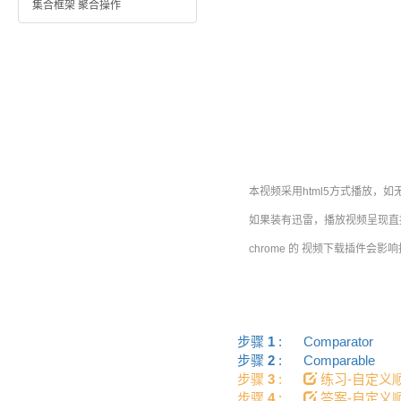
集合框架 聚合操作
本视频采用html5方式播放，如
如果装有迅雷，播放视频呈现直接
chrome 的 视频下载插件会影
步骤
1
:
Comparator
步骤
2
:
Comparable
步骤
3
:
练习-自定义顺
步骤
4
:
答案-自定义顺