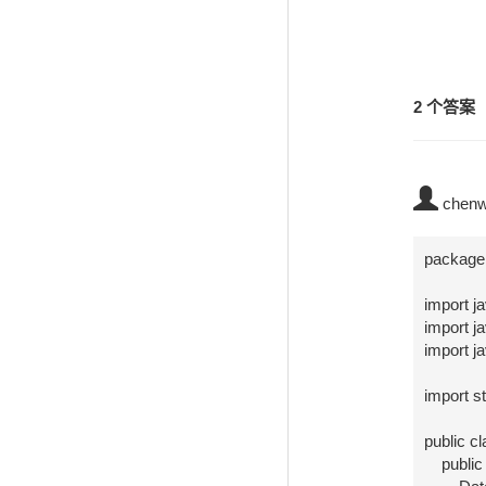
2 个答案
chen
package 
import ja
import ja
import ja
import st
public cl
    public static void main(String[] args) {
