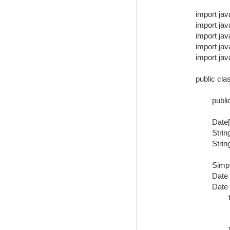
import jav
import jav
import java
import java
import jav
public cla
	public static void main(String[] args) {

    	Date[] dateList = new Date[9];

    	String startYear = "1970";

    	String endYear = "2000";

    	SimpleDateFormat sdf = new SimpleDateFormat("yyyy");

    	Date start = null;

    	Date end = null;

		try {

			start = sdf.parse(st
			end = sdf.parse(e
		} catch (ParseException e1) {
