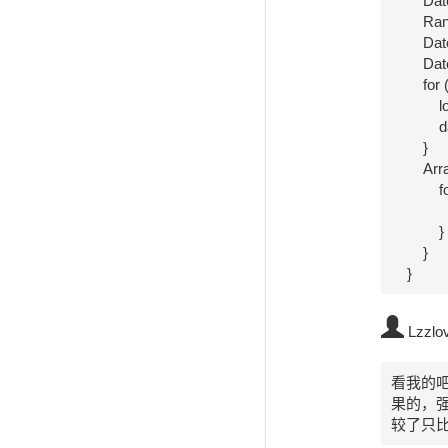
        Date[] dateArray = new Date[9];

        Random random = new Random();

        Date d1 = new Date("1970/1/1 0:0:0");

        Date d2 = new Date("2000/12/31 23:59:59");

        for (int i = 0; i < 9; i++) {

            long randomTime = random.nextLong(d1.getTime(), d2.getTime() + 1);

            dateArray[i] = new Date(randomTime);

        }

        Arrays.sort(dateArray);

            for (Date each:dateArray) {

                System.out.println(ea
            }

        }

    }
Lzzlo
看我的吧
果的，强
较了只比