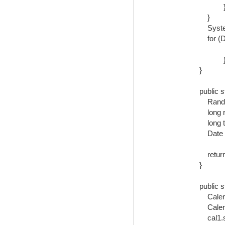
    		}

    	}

    	System.out.println("\n排序后:");

    	for (Date date : dateList) {

			System.out.printl
		}

    }

    public static Date getRandomDate(Date start ,Date end){

    	Random random = new Random();

    	long range = end.getTime() - start.getTime();

    	long time = start.getTime() + (long)(random.nextDouble() * range);

    	Date date = new Date(time);

    	return date;

    }

    public static int compareTime(Date date1, Date date2){

    	Calendar cal1 = Calendar.getInstance();

    	Calendar cal2 = Calendar.getInstance();

    	cal1.setTime(date1);
