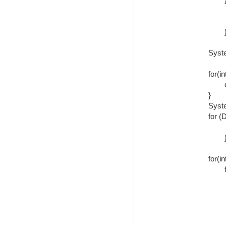
			// TODO Auto-generated 
			e1.printStackT
		}

    	System.out.println("时间区间：" + start + " - " + end);

    	for(int i = 0; i < dateList.length; i++){

    		dateList[i] = getRandomDate(start, end);

    	}

    	System.out.println("\n排序前:");

    	for (Date date : dateList) {

			System.out.printl
		}

    	for(int j = 0; j < dateList.length; j++){

    		for(int k = j + 1; k < dateList.length; k++){

				if(compareTime(dateLis
					Date te
					dateList
					dateL
			