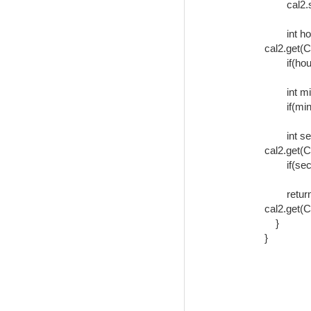
    	cal2.setTime(date2);

    	int hourDiff = cal1.get(Calendar.HOUR_OF_DAY) - 
cal2.get
    	if(hourDiff != 0) return hourDiff;

    	int minuteDiff = cal1.get(Calendar.MINUTE) - cal2.get(Calendar.MINUTE);

    	if(minuteDiff != 0) return minuteDiff;

    	int secondDiff = cal1.get(Calendar.SECOND) - 
cal2.get(
    	if(secondDiff != 0) return secondDiff;

    	return cal1.get(Calendar.MILLISECOND) - 
cal2.get(
    }

}