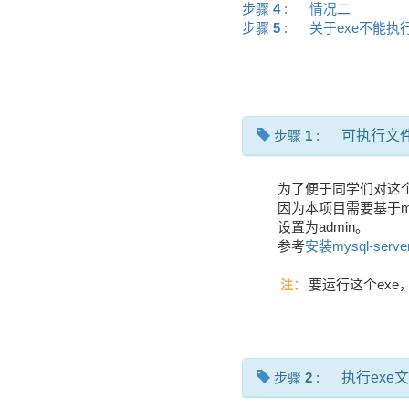
步骤
4
:
情况二
步骤
5
:
关于exe不能
步骤
1
:
可执行文
为了便于同学们对这个
因为本项目需要基于my
设置为admin。
参考
安装mysql-serve
要运行这个exe，
注：
步骤
2
:
执行exe