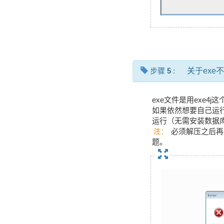
步骤
5
:
关于exe
exe文件是用exe
如果依然想要自己运行起来
运行（无需安装数据
必须解压之后再打
注：
题。