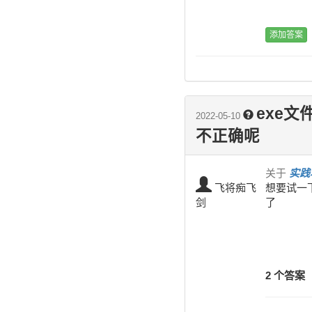
exe
2022-05-10
不正确呢
关于
实践
飞将痴飞
想要试一
剑
了
2 个答案