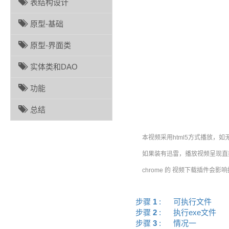
表结构设计
原型-基础
原型-界面类
实体类和DAO
功能
总结
本视频采用html5方式播放，如
如果装有迅雷，播放视频呈现直接
chrome 的 视频下载插件会影
步骤
1
:
可执行文件
步骤
2
:
执行exe文件
步骤
3
:
情况一