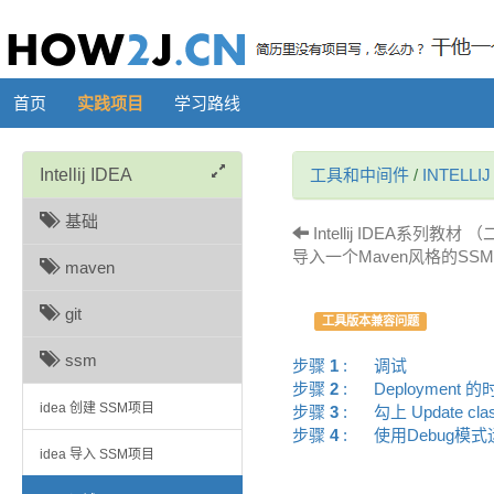
首页
实践项目
学习路线
Intellij IDEA
工具和中间件
/
INTELLIJ
基础
Intellij IDEA系列教材 
导入一个Maven风格的SS
maven
git
工具版本兼容问题
ssm
步骤
1
:
调试
步骤
2
:
Deployment 
idea 创建 SSM项目
步骤
3
:
勾上 Update cla
步骤
4
:
使用Debug模
idea 导入 SSM项目