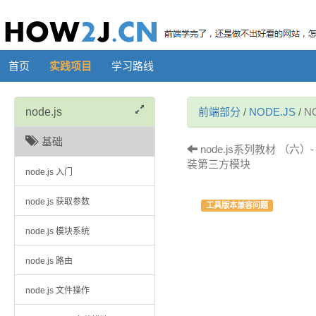
首页
实践项目
学习路线
node.js
前端部分
/
NODE.JS
/
N
基础
node.js系列教材 （六）- 基
装第三方模块
node.js 入门
node.js 获取参数
工具版本兼容问题
node.js 模块系统
node.js 路由
node.js 文件操作