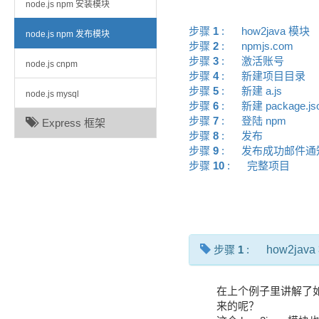
node.js npm 安装模块
步骤
1
:
how2java 模块
node.js npm 发布模块
步骤
2
:
npmjs.com
步骤
3
:
激活账号
node.js cnpm
步骤
4
:
新建项目目录
步骤
5
:
新建 a.js
node.js mysql
步骤
6
:
新建 package.j
步骤
7
:
登陆 npm
Express 框架
步骤
8
:
发布
步骤
9
:
发布成功邮件
步骤
10
:
完整项目
步骤
1
:
how2jav
在上个例子里讲解了如何通
来的呢？