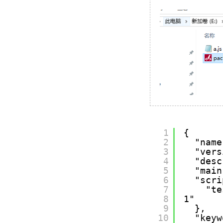
1
{
2
"name
3
"vers
4
"desc
5
"main
6
"scri
7
"te
8
1"
9
},
10
"keyw