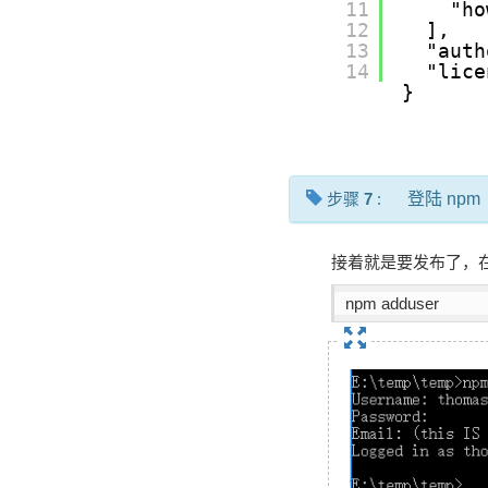
11
"ho
12
],
13
"auth
14
"lice
}
步骤
7
:
登陆 npm
接着就是要发布了，在发
npm adduser