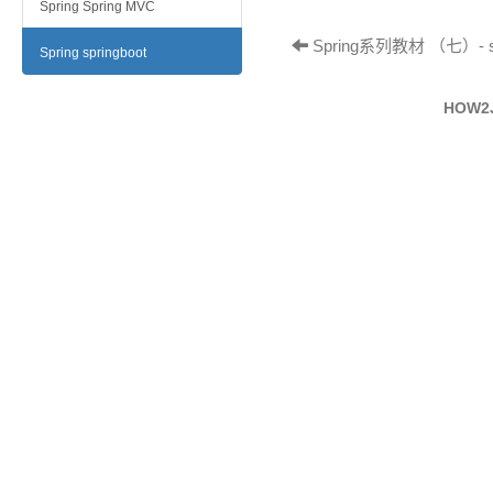
Spring Spring MVC
Spring系列教材 （七）- sp
Spring springboot
HOW