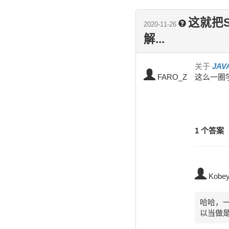
这就把S
2020-11-26
解...
关于
JAV
FARO_Z
这么一圈
1 个答案
Kobe
哈哈，
以当做