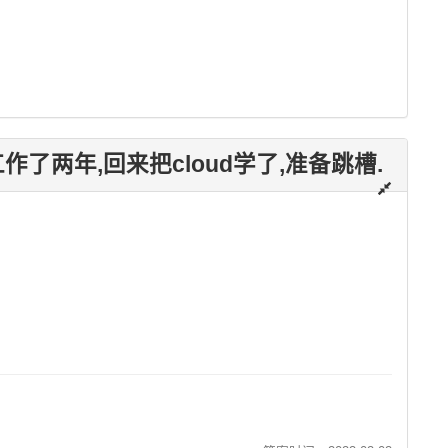
作了两年,回来把cloud学了,准备跳槽.