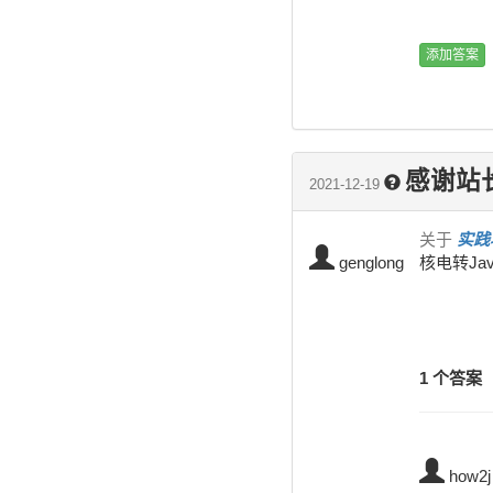
感谢站长
2021-12-19
关于
实践
genglong
核电转Jav
1 个答案
how2j