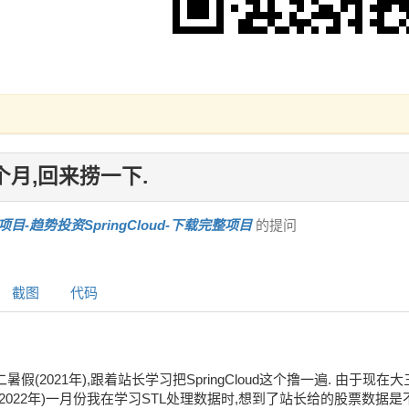
个月,回来捞一下.
项目-趋势投资SpringCloud-下载完整项目
的提问
截图
代码
暑假(2021年),跟着站长学习把SpringCloud这个撸一遍. 由于现
(2022年)一月份我在学习STL处理数据时,想到了站长给的股票数据